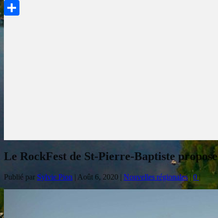
PrintFriendly
Partager
Le RockFest de St-Pierre-Baptiste propose
Publié par
Sylvie Pion
|
Août 6, 2020
|
Nouvelles régionales
|
0
|