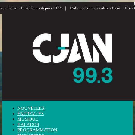
|
en Estrie – Bois-Francs depuis 1972
L’alternative musicale en Estrie – Bois-Fr
NOUVELLES
ENTREVUES
MUSIQUE
BALADOS
PROGRAMMATION