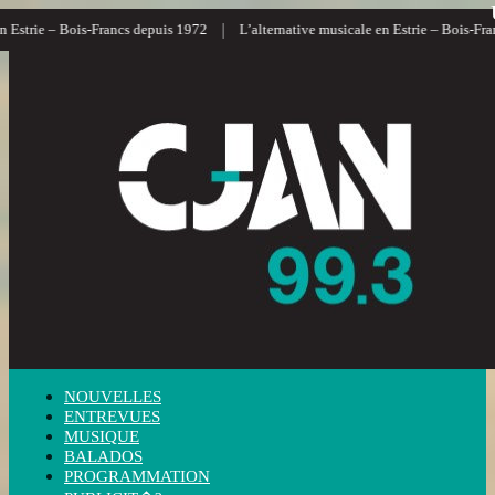
|
|
is-Francs depuis 1972
L’alternative musicale en Estrie – Bois-Francs
L’in
NOUVELLES
ENTREVUES
MUSIQUE
BALADOS
PROGRAMMATION