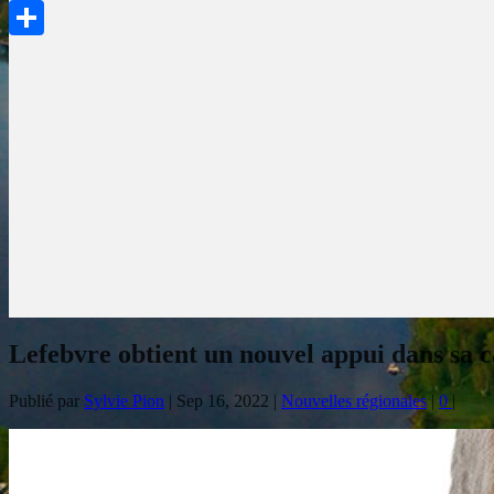
PrintFriendly
Partager
Lefebvre obtient un nouvel appui dans sa
Publié par
Sylvie Pion
|
Sep 16, 2022
|
Nouvelles régionales
|
0
|