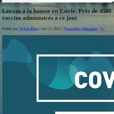
Les cas à la hausse en Estrie. Près de 4500
vaccins administrés à ce jour
Publié par
Sylvie Pion
|
Jan 13, 2021
|
Nouvelles régionales
|
0
|