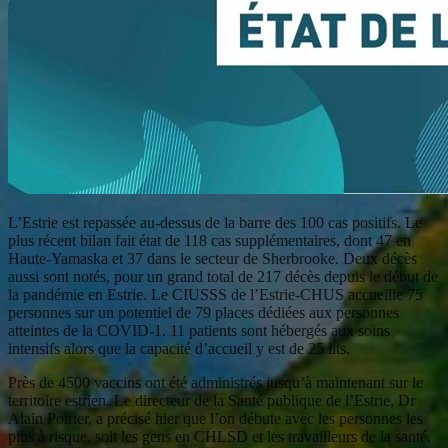
L’Estrie est repassée au-dessus de la barre des 100 cas positifs. Le
plus récent bilan fait état de 118 cas supplémentaires, dont 47 en
Haute-Yamaska et 37 dans le secteur de Sherbrooke. Deux décès
aussi sont notés, pour un grand total de 217 décès depuis le début de
la pandémie en Estrie. Le CIUSSS de l’Estrie-CHUS accueille 75
personnes sur un potentiel de 79 places dédiées aux personnes
atteintes de la COVID-1. 11 patients sont hébergés aux soins
intensifs alors que la capacité d’accueil y est de 25 lits.
Près de 4500 vaccins ont été administrés jusqu’à maintenant sur le
territoire estrien. Le directeur de la Santé publique de l’Estrie, Dr
Alain Poirier, a précisé hier que l’on débute avec les personnes les
plus à risque, soit les gens en CHLSD et les travailleurs de la santé.