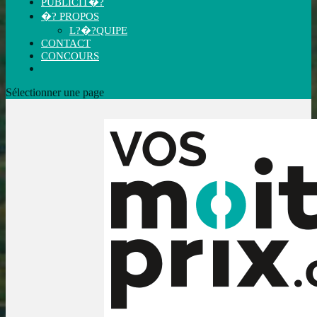
PUBLICIT�?
�? PROPOS
L?�?QUIPE
CONTACT
CONCOURS
Sélectionner une page