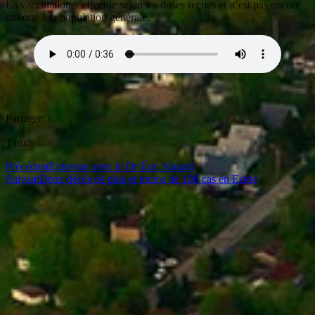
La vaccination s’effectue selon les doses reçues et n’est pas encore
ouverte à la population générale.
Partager:
Taux:
Précédent
Entrevue avec le Dr Éric Simard
Suivant
Deux décès de plus et moins de 100 cas en Estrie