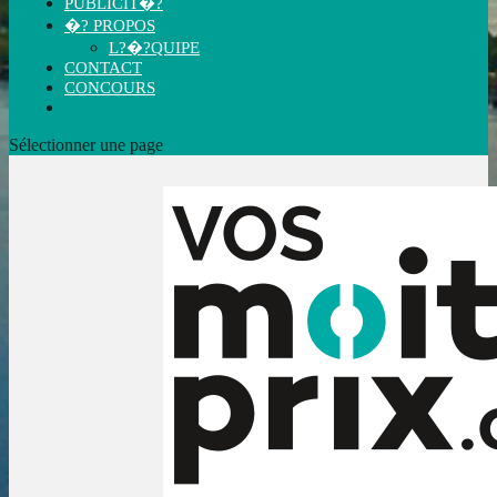
PUBLICIT�?
�? PROPOS
L?�?QUIPE
CONTACT
CONCOURS
Sélectionner une page