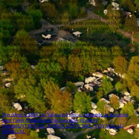
citoyens de Windsor pourront alors poser leurs questions au
promoteur et s’exprimer.
Notons qu’une pétition a été initiée sur change.org afin d‘empêcher
la vente du parc près de la Watopéka à un promoteur privé. Au
moment d’écrire ses lignes, 3106 personnes l’ont signée.
Par le biais d’un communiqué, la Ville de Windsor précise que les
membres du conseil municipal ont toujours maintenu que les
citoyens auraient l’occasion de prendre connaissance du projet et
que c’est dans cette optique que la séance d’information est
organisée avec le promoteur.
Photo: Page Facebook Camping Watopéka
Partager:
Taux:
Précédent
La MRC du Val-Saint-François demande un moratoire
pour l’arrêt d’importation de biosolides étrangers
Suivant
ENTREVUE : LYNCA LEFEVBRE, VOYAGE AU
SÉNÉGAL