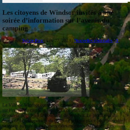
Les citoyens de Windsor invités à une
soirée d’information sur l’avenir du
camping
Publié par
Sylvie Pion
|
Fév 27, 2023
|
Nouvelles régionales
|
0
|
La Ville de Windsor convie ses citoyens à une soirée d’information
sur l’avenir du camping Watopéka ce jeudi 2 mars. Celle-ci se
déroulera dès 19 h à la Poudrière de Windsor. Le promoteur du
projet de développement du camping sera sur place pour présenter
sa vision au public, en présence des membres du conseil. Les