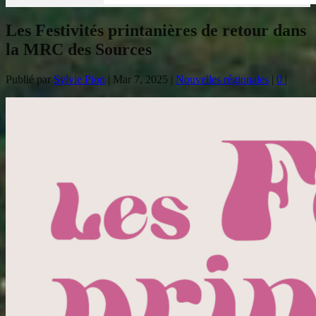
Les Festivités printanières de retour dans
la MRC des Sources
Publié par
Sylvie Pion
|
Mar 7, 2025
|
Nouvelles régionales
|
0
|