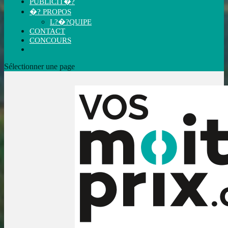
PUBLICIT�?
�? PROPOS
L?�?QUIPE
CONTACT
CONCOURS
Sélectionner une page