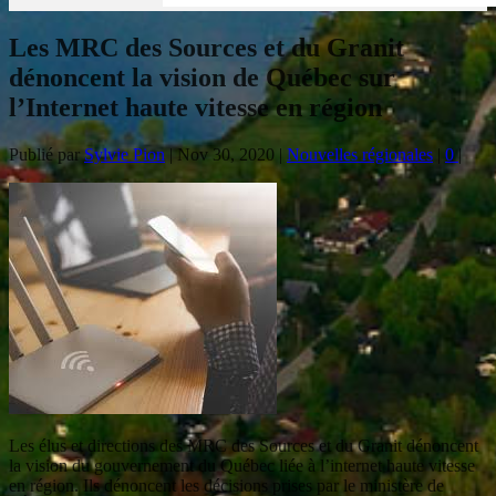
Les MRC des Sources et du Granit
dénoncent la vision de Québec sur
l’Internet haute vitesse en région
Publié par
Sylvie Pion
|
Nov 30, 2020
|
Nouvelles régionales
|
0
|
Les élus et directions des MRC des Sources et du Granit dénoncent
la vision du gouvernement du Québec liée à l’internet haute vitesse
en région. Ils dénoncent les décisions prises par le ministère de