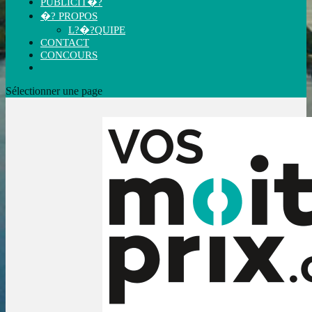
PUBLICIT�?
�? PROPOS
L?�?QUIPE
CONTACT
CONCOURS
Sélectionner une page