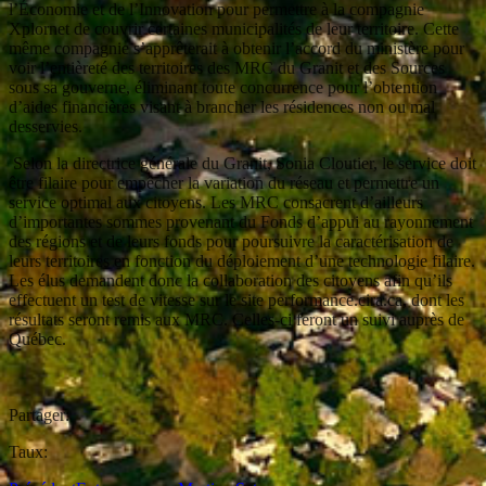
l’Économie et de l’Innovation pour permettre à la compagnie
Xplornet de couvrir certaines municipalités de leur territoire. Cette
même compagnie s’apprêterait à obtenir l’accord du ministère pour
voir l’entièreté des territoires des MRC du Granit et des Sources
sous sa gouverne, éliminant toute concurrence pour l’obtention
d’aides financières visant à brancher les résidences non ou mal
desservies.
Selon la directrice générale du Granit, Sonia Cloutier, le service doit
être filaire pour empêcher la variation du réseau et permettre un
service optimal aux citoyens. Les MRC consacrent d’ailleurs
d’importantes sommes provenant du Fonds d’appui au rayonnement
des régions et de leurs fonds pour poursuivre la caractérisation de
leurs territoires en fonction du déploiement d’une technologie filaire.
Les élus demandent donc la collaboration des citoyens afin qu’ils
effectuent un test de vitesse sur le site performance.cira.ca, dont les
résultats seront remis aux MRC. Celles-ci feront un suivi auprès de
Québec.
Partager:
Taux: