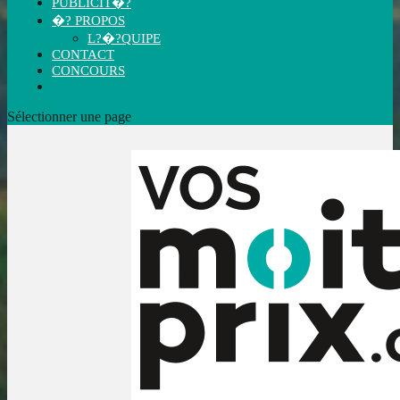
PUBLICIT�?
�? PROPOS
L?�?QUIPE
CONTACT
CONCOURS
Sélectionner une page