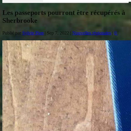
Les passeports pourront être récupérés à
Sherbrooke
Publié par
Sylvie Pion
|
Sep 7, 2022
|
Nouvelles régionales
|
0
|