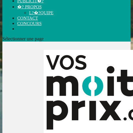
PUBLICIT�?
�? PROPOS
L?�?QUIPE
CONTACT
CONCOURS
Sélectionner une page