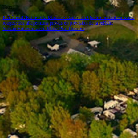
Taux:
Précédent
L’Estrie et la Mauricie-Centre-du-Québec restent en zones
rouges: des allègements prévus en prévision de la relâche
Suivant
Entrevue avec Marie Pier Therrien