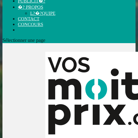
PUBLICIT�?
�? PROPOS
L?�?QUIPE
CONTACT
CONCOURS
Sélectionner une page