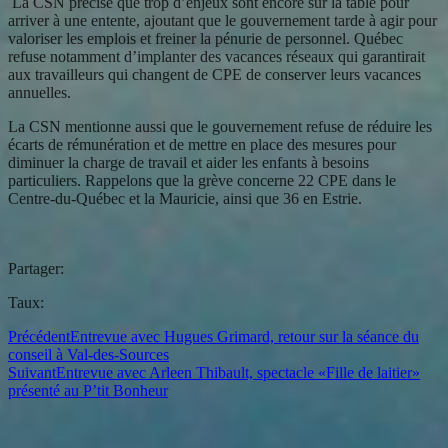
La CSN précise que trop d’enjeux sont encore sur la table pour
arriver à une entente, ajoutant que le gouvernement tarde à agir pour
valoriser les emplois et freiner la pénurie de personnel. Québec
refuse notamment d’implanter des vacances réseaux qui garantirait
aux travailleurs qui changent de CPE de conserver leurs vacances
annuelles.
La CSN mentionne aussi que le gouvernement refuse de réduire les
écarts de rémunération et de mettre en place des mesures pour
diminuer la charge de travail et aider les enfants à besoins
particuliers. Rappelons que la grève concerne 22 CPE dans le
Centre-du-Québec et la Mauricie, ainsi que 36 en Estrie.
Partager:
Taux:
Précédent
Entrevue avec Hugues Grimard, retour sur la séance du
conseil à Val-des-Sources
Suivant
Entrevue avec Arleen Thibault, spectacle «Fille de laitier»
présenté au P’tit Bonheur