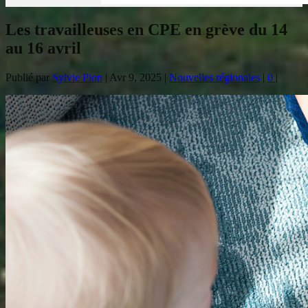
Les travailleuses en CPE en grève du 14
au 16 avril
Publié par
Sylvie Pion
|
Avr 9, 2025
|
Nouvelles régionales
|
0
|