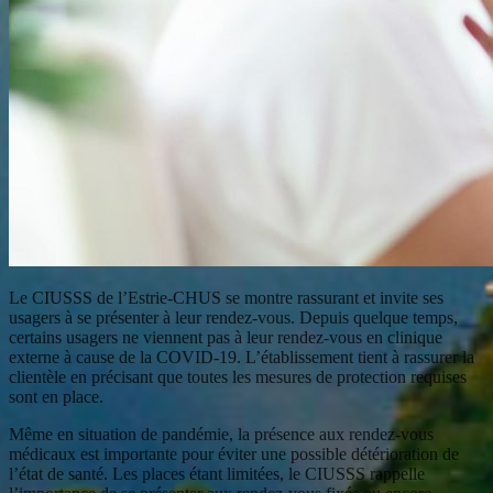
Le CIUSSS de l’Estrie-CHUS se montre rassurant et invite ses
usagers à se présenter à leur rendez-vous. Depuis quelque temps,
certains usagers ne viennent pas à leur rendez-vous en clinique
externe à cause de la COVID-19. L’établissement tient à rassurer la
clientèle en précisant que toutes les mesures de protection requises
sont en place.
Même en situation de pandémie, la présence aux rendez-vous
médicaux est importante pour éviter une possible détérioration de
l’état de santé. Les places étant limitées, le CIUSSS rappelle