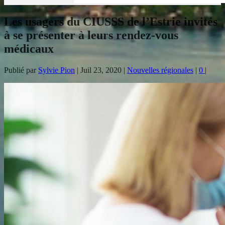
Les usagers du CIUSSS de l’Estrie invités
à se présenter à leurs rendez-vous
médicaux
Publié par
Sylvie Pion
|
Juil 23, 2020
|
Nouvelles régionales
|
0
|