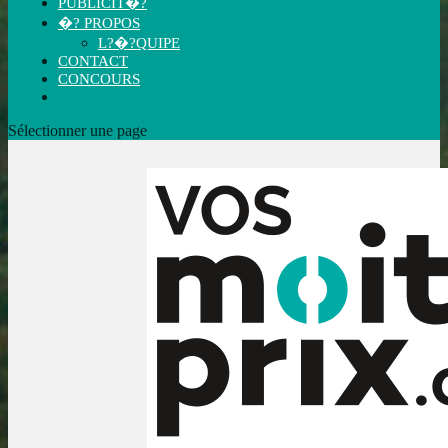
PUBLICIT�?
�? PROPOS
L?�?QUIPE
CONTACT
CONCOURS
Sélectionner une page