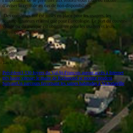
l’importance de se présenter aux rendez-vous fixés ou encore
d’aviser la centrale en cas de non-disponibilités.
Des consignes ont été mises en place pour les usagers, les
accompagnateurs et ainsi que pour l’oncologie. Le port du couvre-
visage ou du masque est obligatoire pour les usagers et leurs
accompagnateurs.
Partager:
Taux:
Précédent
3 330 foyers du Val-St-François auront accès à Internet
très haute vitesse: le maire de Richmond se montre prudent
Suivant
Un parcours favorisant les saines habitudes à Victoriaville