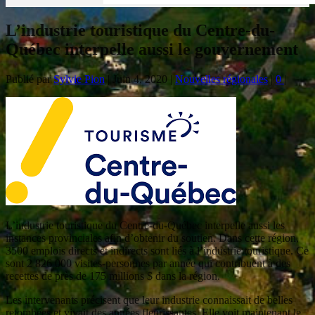
L’industrie touristique du Centre-du-
Québec interpelle aussi le gouvernement
Publié par
Sylvie Pion
|
Juin 4, 2020
|
Nouvelles régionales
|
0
|
L’industrie touristique du Centre-du-Québec interpelle aussi les
instances provinciales afin d’obtenir du soutien. Dans cette région,
3500 emplois directs et indirects sont liés à l’industrie touristique. Ce
sont 2 826 000 visites-personnes par année qui contribuent à des
recettes de près de 175 millions $ dans la région.
Les intervenants précisent que leur industrie connaissait de belles
retombées et vivait des années fleurissantes. Elle voit maintenant le