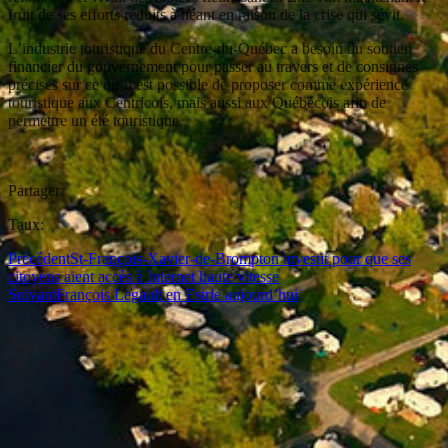
fruit de ses efforts réduits à néant en raison de la crise qui sévit.
L’industrie touristique du Centre-du-Québec a besoin du soutien
financier du gouvernement pour passer au travers et de consignes
précises sur ce qu’il est possible de proposer comme expérience
touristique aux Centricois, mais aussi aux Québécois afin de
permettre un été touristique.
Partager:
Taux:
Précédent
St-François-Xavier-de-Brompton investit pour que ses
citoyens aient accès à Internet haute vitesse
Suivant
François Legault en Estrie aujourd’hui