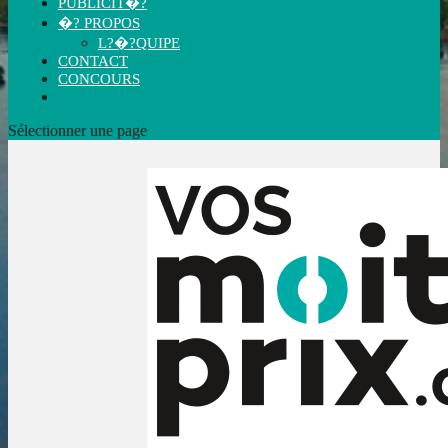
PUBLICIT�?
�? PROPOS
L?�?QUIPE
CONTACT
CONCOURS
Sélectionner une page