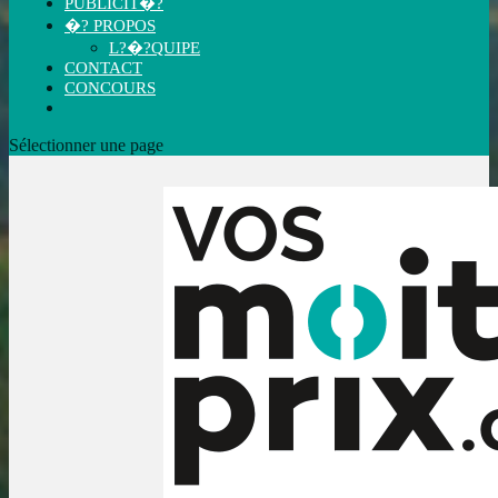
PUBLICIT�?
�? PROPOS
L?�?QUIPE
CONTACT
CONCOURS
Sélectionner une page