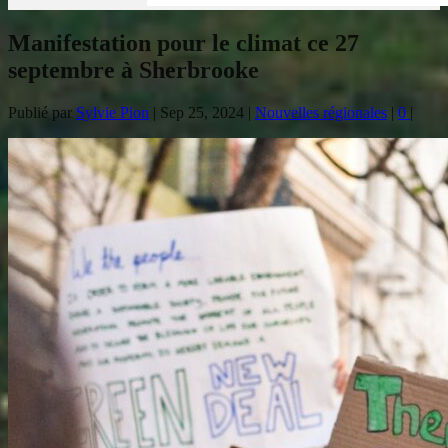
Manifestation pour le climat ce 27
septembre à Sherbrooke
Publié par
Sylvie Pion
|
Sep 25, 2024
|
Nouvelles régionales
|
0
|