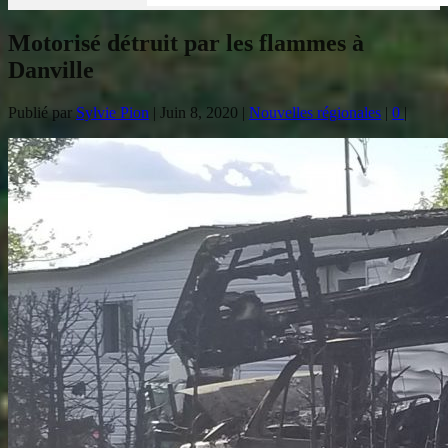
Motorisé détruit par les flammes à
Danville
Publié par
Sylvie Pion
|
Juin 8, 2020
|
Nouvelles régionales
|
0
|