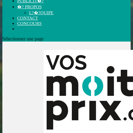
PUBLICIT�?
�? PROPOS
L?�?QUIPE
CONTACT
CONCOURS
Sélectionner une page