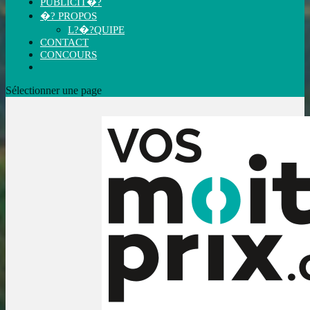
PUBLICIT�?
�? PROPOS
L?�?QUIPE
CONTACT
CONCOURS
Sélectionner une page