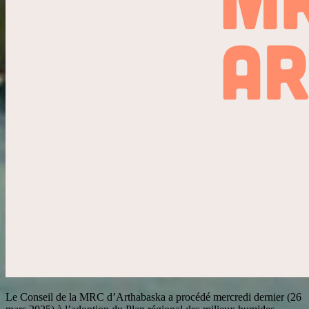
Le Conseil de la MRC d’Arthabaska a procédé mercredi dernier (26