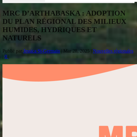
MRC D’ARTHABASKA : ADOPTION
DU PLAN RÉGIONAL DES MILIEUX
HUMIDES, HYDRIQUES ET
NATURELS
Publié par
Jessica St-Germain
|
Mar 28, 2025
|
Nouvelles régionales
|
0
|