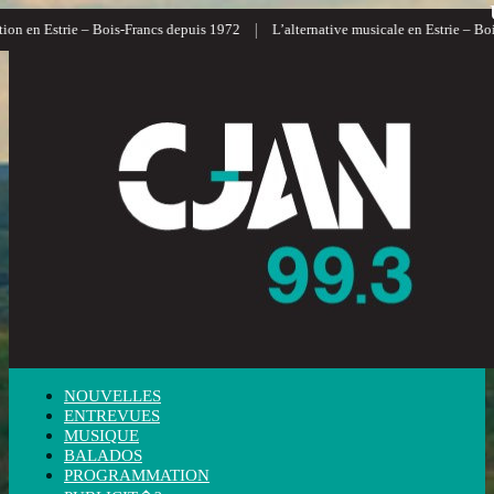
|
ion en Estrie – Bois-Francs depuis 1972
L’alternative musicale en Estrie – Boi
NOUVELLES
ENTREVUES
MUSIQUE
BALADOS
PROGRAMMATION