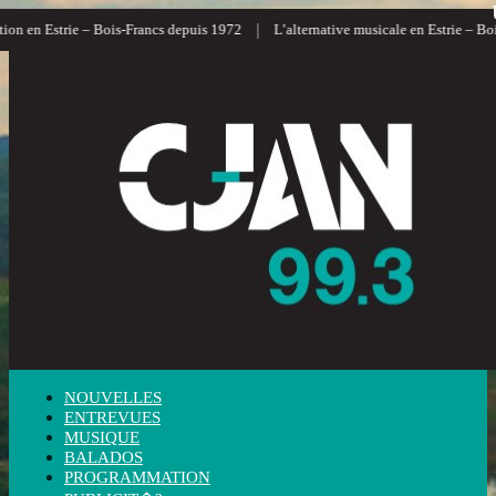
|
ion en Estrie – Bois-Francs depuis 1972
L’alternative musicale en Estrie – Boi
NOUVELLES
ENTREVUES
MUSIQUE
BALADOS
PROGRAMMATION