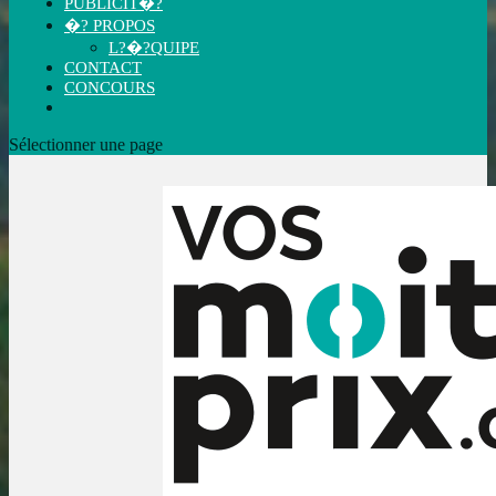
PUBLICIT�?
�? PROPOS
L?�?QUIPE
CONTACT
CONCOURS
Sélectionner une page