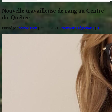
Nouvelle travailleuse de rang au Centre-
du-Québec
Publié par
Sylvie Pion
|
Juil 5, 2021
|
Nouvelles régionales
|
0
|