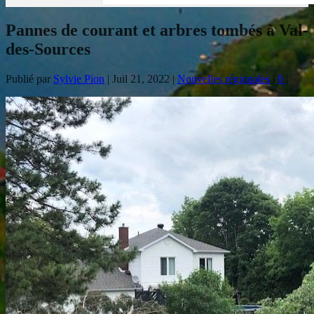
Pannes de courant et arbres tombés à Val-
des-Sources
Publié par
Sylvie Pion
|
Juil 21, 2022
|
Nouvelles régionales
|
0
|