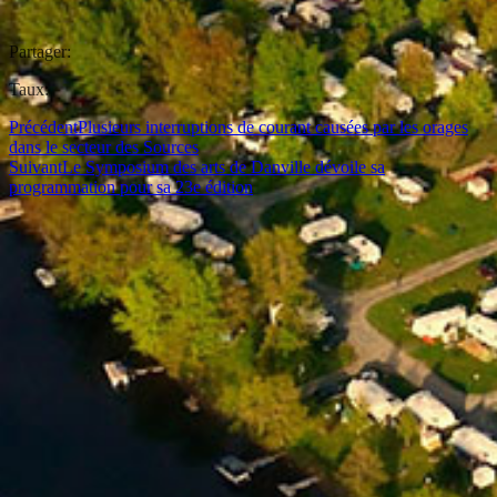
Partager:
Taux:
Précédent
Plusieurs interruptions de courant causées par les orages
dans le secteur des Sources
Suivant
Le Symposium des arts de Danville dévoile sa
programmation pour sa 23e édition