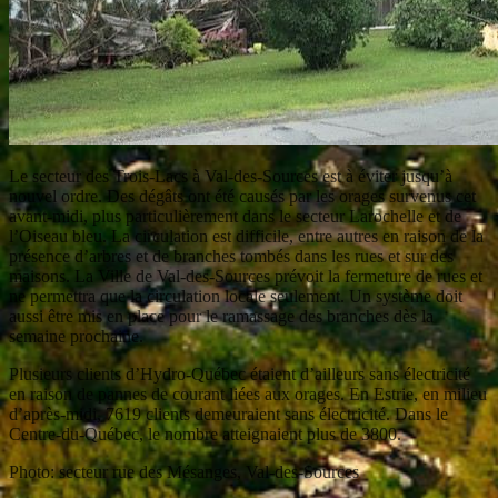
Le secteur des Trois-Lacs à Val-des-Sources est à éviter jusqu’à
nouvel ordre. Des dégâts ont été causés par les orages survenus cet
avant-midi, plus particulièrement dans le secteur Larochelle et de
l’Oiseau bleu. La circulation est difficile, entre autres en raison de la
présence d’arbres et de branches tombés dans les rues et sur des
maisons. La Ville de Val-des-Sources prévoit la fermeture de rues et
ne permettra que la circulation locale seulement. Un système doit
aussi être mis en place pour le ramassage des branches dès la
semaine prochaine.
Plusieurs clients d’Hydro-Québec étaient d’ailleurs sans électricité
en raison de pannes de courant liées aux orages. En Estrie, en milieu
d’après-midi, 7619 clients demeuraient sans électricité. Dans le
Centre-du-Québec, le nombre atteignaient plus de 3800.
Photo: secteur rue des Mésanges, Val-des-Sources