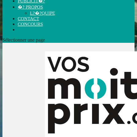
PUBLICIT�?
�? PROPOS
L?�?QUIPE
CONTACT
CONCOURS
Sélectionner une page