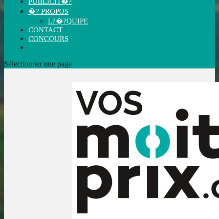
PUBLICIT�?
�? PROPOS
L?�?QUIPE
CONTACT
CONCOURS
Sélectionner une page