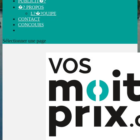
PUBLICIT�?
�? PROPOS
L?�?QUIPE
CONTACT
CONCOURS
Sélectionner une page