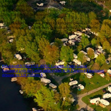
Le vote en personne est prévu les 15 et 17 octobre, toujours aux
mêmes heures, mais à la salle du conseil. Six choix sont proposés,
soit l’Azur-des-Cantons, Jeffrey-sur-le-lac, Larochelle, Phénix,
Trois-Lacs et Val-des-Sources.
La population est invitée à voter en indiquant quatre choix, par ordre
de préférence. Le dévoilement du nom aura lieu le 19 octobre
prochain.
Partager:
Taux:
Précédent
ENTREVUE AVEC Georges-André Gagné
Suivant
Le coût du Centre mère-enfant et de l’urgence Fleurimont
dépasse les 328 millions $