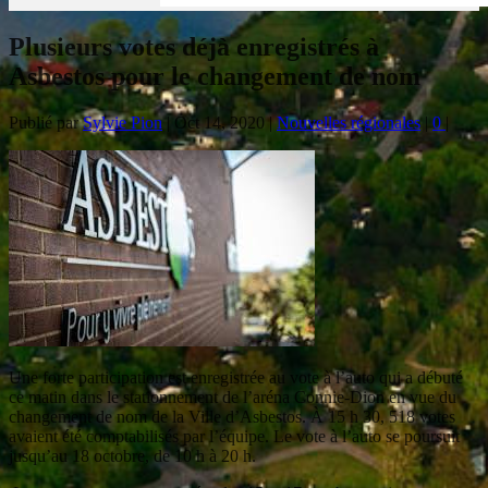
Plusieurs votes déjà enregistrés à
Asbestos pour le changement de nom
Publié par
Sylvie Pion
|
Oct 14, 2020
|
Nouvelles régionales
|
0
|
Une forte participation est enregistrée au vote à l’auto qui a débuté
ce matin dans le stationnement de l’aréna Connie-Dion en vue du
changement de nom de la Ville d’Asbestos. À 15 h 30, 518 votes
avaient été comptabilisés par l’équipe. Le vote à l’auto se poursuit
jusqu’au 18 octobre, de 10 h à 20 h.