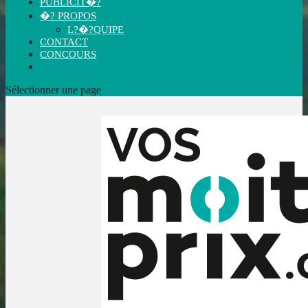
PUBLICIT�?
�? PROPOS
L?�?QUIPE
CONTACT
CONCOURS
Sélectionner une page