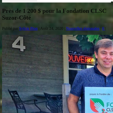
Près de 1 200 $ pour la Fondation CLSC
Suzor-Côté
Publié par
Sylvie Pion
|
Août 24, 2020
|
Nouvelles régionales
|
0
|