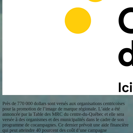
Près de 770 000 dollars sont versés aux organisations centricoises
pour la promotion de l’image de marque régionale. L’aide a été
annoncée par la Table des MRC du centre-du-Québec et elle sera
versée à des organismes et des municipalités dans le cadre de son
programme de cocampagnes. Ce dernier prévoit une aide financière
qui peut atteindre 40 pourcent des coût d’une campagne