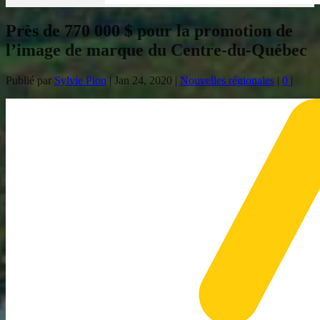
Près de 770 000 $ pour la promotion de
l’image de marque du Centre-du-Québec
Publié par
Sylvie Pion
|
Jan 24, 2020
|
Nouvelles régionales
|
0
|