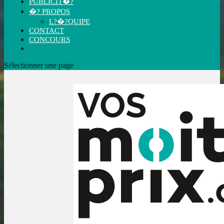
PUBLICIT�?
�? PROPOS
L?�?QUIPE
CONTACT
CONCOURS
Sélectionner une page