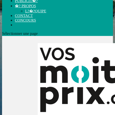
PUBLICIT�?
�? PROPOS
L?�?QUIPE
CONTACT
CONCOURS
Sélectionner une page