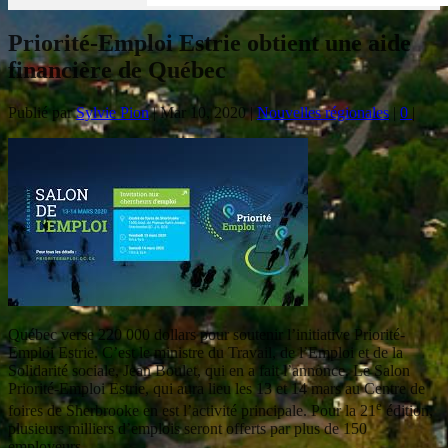
Priorité-Emploi Estrie obtient une aide
financière de Québec
Publié par
Sylvie Pion
|
Mar 10, 2020
|
Nouvelles régionales
|
0
|
Québec verse 220 000 dollars pour soutenir l’initiative Priorité-
Emploi Estrie. C’est le ministre du Travail, de l’Emploi et de la
Solidarité sociale, Jean Boulet, qui en a fait l’annonce. Le Salon
Priorité-Emploi Estrie, qui aura lieu les 13 et 14 mars au Centre de
e
foires de Sherbrooke en est l’activité principale. Pour la 21
édition,
plusieurs milliers d’emplois seront offerts par plus de 150
employeurs.