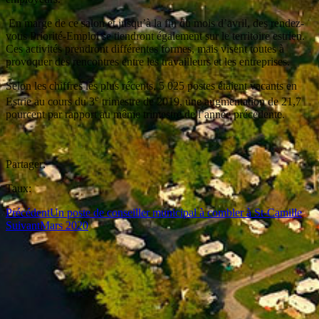
En marge de ce salon et jusqu’à la fin du mois d’avril, des rendez-
vous Priorité-Emploi se tiendront également sur le territoire estrien.
Ces activités prendront différentes formes, mais visent toutes à
provoquer des rencontres entre les travailleurs et les entreprises.
Selon les chiffres les plus récents, 5 025 postes étaient vacants en
e
Estrie au cours du 3
trimestre de 2019, une augmentation de 21,7
pourcent par rapport au même trimestre de l’année précédente.
Partager:
Taux:
Précédent
Un poste de conseiller municipal à combler à St-Camille
Suivant
Mars 2020