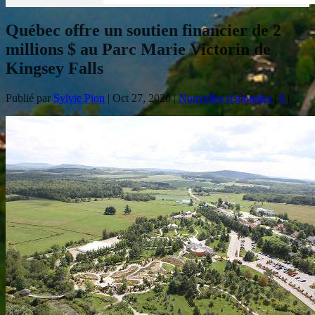
Québec offre un soutien financier de 2
millions $ au Parc Marie Victorin de
Kingsey Falls
Publié par
Sylvie Pion
|
Oct 27, 2020
|
Nouvelles régionales
|
0
|