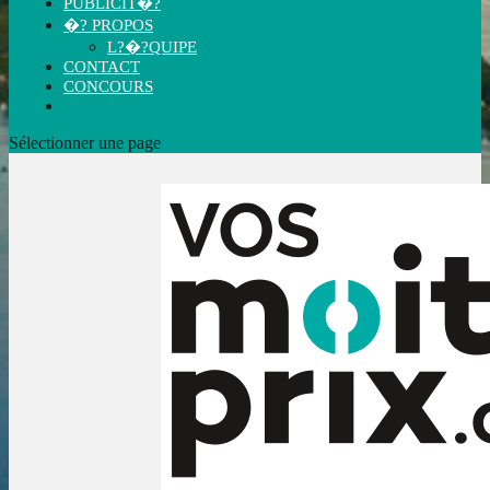
PUBLICIT�?
�? PROPOS
L?�?QUIPE
CONTACT
CONCOURS
Sélectionner une page