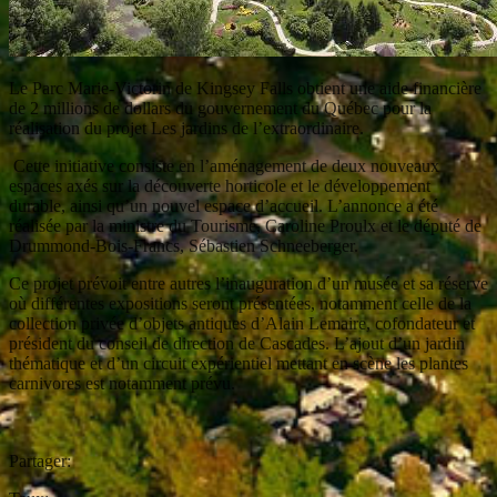
Le Parc Marie-Victorin de Kingsey Falls obtient une aide financière
de 2 millions de dollars du gouvernement du Québec pour la
réalisation du projet Les jardins de l’extraordinaire.
Cette initiative consiste en l’aménagement de deux nouveaux
espaces axés sur la découverte horticole et le développement
durable, ainsi qu’un nouvel espace d’accueil. L’annonce a été
réalisée par la ministre du Tourisme, Caroline Proulx et le député de
Drummond-Bois-Francs, Sébastien Schneeberger.
Ce projet prévoit entre autres l’inauguration d’un musée et sa réserve
où différentes expositions seront présentées, notamment celle de la
collection privée d’objets antiques d’Alain Lemaire, cofondateur et
président du conseil de direction de Cascades. L’ajout d’un jardin
thématique et d’un circuit expérientiel mettant en scène les plantes
carnivores est notamment prévu.
Partager: