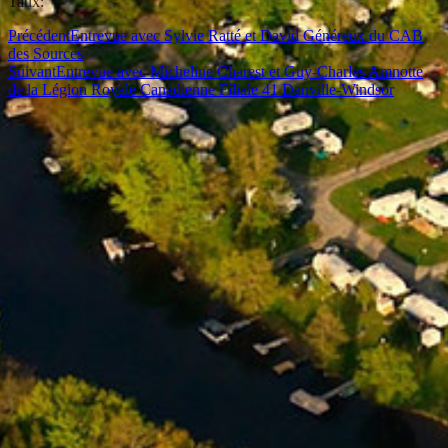
Taux:
Précédent
Entrevue avec Sylvie Ratté et David Généreux du CAB
des Sources
Suivant
Entrevue avec Micheline Charest et Guy-Charles Amnotte
de la Légion Royale Canadienne Filiale 41 Danville-Windsor