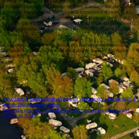
questions. La qualité de l’air ambiant, les méthodes pour
l’échantillonnage et le comptage de fibres d’amiante ont soulevé des
questions. Joseph Zayed, qui préside la commission d’enquête, a
d’ailleurs demandé des précisions et informations qui doivent être
apportées par les ministères et organismes au cours des prochaines
séances. Écoutons M. Zayed, suivi du maire d’Asbestos, Hugues
Grimard.
Il a aussi été question de la gestion des matériaux contenant de
l’amiante. Certains citoyens ont aussi abordé le projet d’Alliance
magnésium.
Partager:
Taux:
Précédent
Un automobiliste dépasse un véhicule de la SQ sur la 55 à
plus de 180 kilomètres/heure
Suivant
Le maire de Thetford Mines exprime ses interrogations et
craintes au BAPE