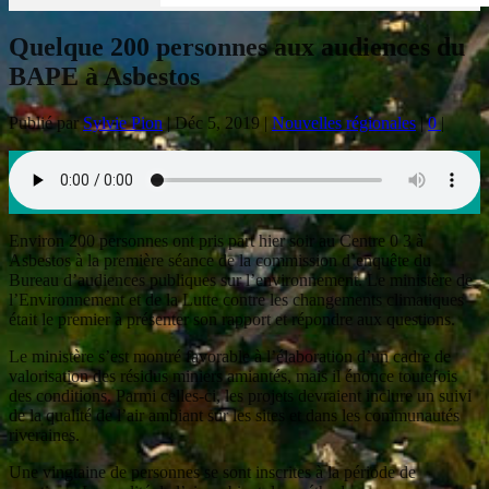
Quelque 200 personnes aux audiences du
BAPE à Asbestos
Publié par
Sylvie Pion
|
Déc 5, 2019
|
Nouvelles régionales
|
0
|
Environ 200 personnes ont pris part hier soir au Centre 0 3 à
Asbestos à la première séance de la commission d’enquête du
Bureau d’audiences publiques sur l’environnement. Le ministère de
l’Environnement et de la Lutte contre les changements climatiques
était le premier à présenter son rapport et répondre aux questions.
Le ministère s’est montré favorable à l’élaboration d’un cadre de
valorisation des résidus miniers amiantés, mais il énonce toutefois
des conditions. Parmi celles-ci, les projets devraient inclure un suivi
de la qualité de l’air ambiant sur les sites et dans les communautés
riveraines.
Une vingtaine de personnes se sont inscrites à la période de