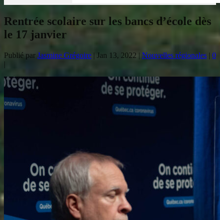
Rentrée scolaire sur les bancs d’école dès
le 17 janvier
Publié par
Jasmine Grégoire
|
Jan 13, 2022
|
Nouvelles régionales
|
0
|