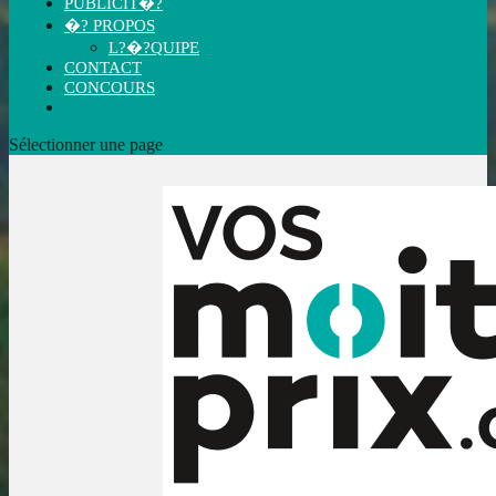
PUBLICIT�?
�? PROPOS
L?�?QUIPE
CONTACT
CONCOURS
Sélectionner une page