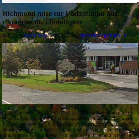
Richmond mise sur l’adaptation aux
changements climatiques
Publié par
Sylvie Pion
|
Sep 10, 2024
|
Nouvelles régionales
|
0
|
Québec accorde plus de 143 000 $ à la Ville de Richmond pour un
projet axé sur l’adaptation aux changements climatiques. Le projet
Plan de lutte contre les îlots de chaleur et contre les événements de
pluies abondantes obtient ce soutien financier via le volet du
programme OASIS qui vise à soutenir la planification d’actions de