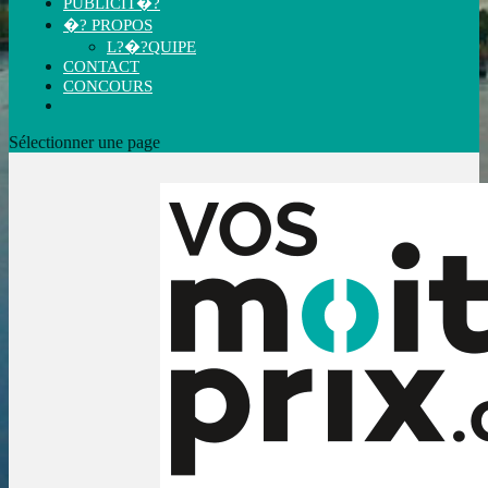
PUBLICIT�?
�? PROPOS
L?�?QUIPE
CONTACT
CONCOURS
Sélectionner une page