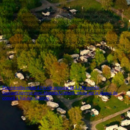
verdissement.
Le député de Richmond, André Bachand a indiqué que la Ville de
Richmond pourra mener une étude d’impact des îlots de chaleur
dans son centre-ville et ses abords. L’objectif est d’évaluer les
possibilités de projets pour améliorer la résilience du secteur aux
pluies abondantes et aux épisodes de chaleur prolongés et intenses.
Le maire Bertrand Ménard a précisé que cette démarche s’inscrit
dans le nouveau plan particulier d’urbanisme pour le centre-ville.
Partager:
Taux:
Précédent
Incendie à l’école primaire de La Passerelle
Suivant
Entrevue avec Hugues Grimard, retour sur la séance du
conseil à Val-des-Sources