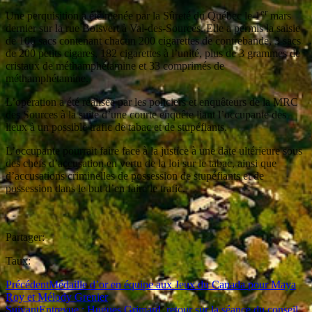
er
Une perquisition a été menée par la Sûreté du Québec le 1
mars
dernier sur la rue Boisvert à Val-des-Sources. Elle a permis la saisie
de 106 sacs contenant chacun 200 cigarettes de contrebande, 3 sacs
de 200 petits cigares, 182 cigarettes à l’unité, plus de 3 grammes de
cristaux de méthamphétamine et 33 comprimés de
méthamphétamine.
L’opération a été réalisée par les policiers et enquêteurs de la MRC
des Sources à la suite d’une courte enquête liant l’occupante des
lieux à un possible trafic de tabac et de stupéfiants.
L’occupante pourrait faire face à la justice à une date ultérieure sous
des chefs d’accusation en vertu de la loi sur le tabac, ainsi que
d’accusations criminelles de possession de stupéfiants et de
possession dans le but d’en faire le trafic.
Partager:
Taux:
Précédent
Médaille d’or en équipe aux Jeux du Canada pour Maya
Roy et Mélody Grenier
Suivant
Entrevue : Hugues Grimard, retour sur la séance du conseil