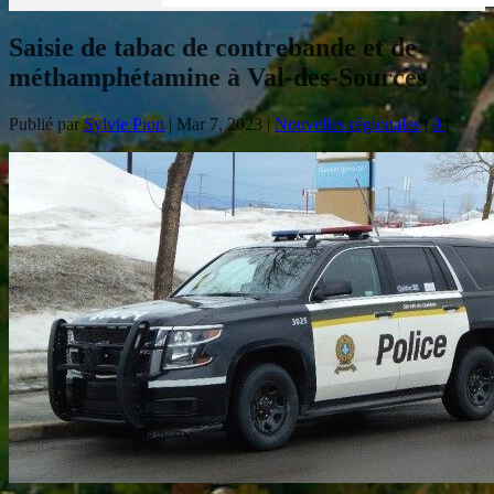
Saisie de tabac de contrebande et de
méthamphétamine à Val-des-Sources
Publié par
Sylvie Pion
|
Mar 7, 2023
|
Nouvelles régionales
|
0
|