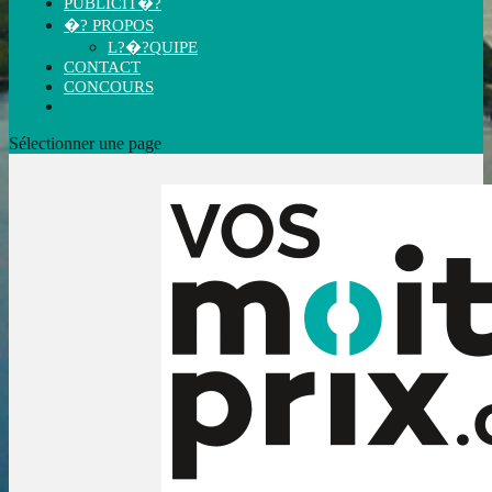
PUBLICIT�?
�? PROPOS
L?�?QUIPE
CONTACT
CONCOURS
Sélectionner une page