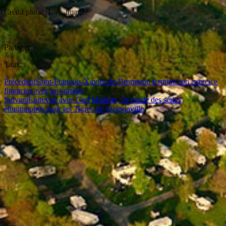
Crédit photo: L-A. image
Partager:
Taux:
Précédent
Saint-François-Xavier-de-Brompton termine son exercice
financier avec un surplus
Suivant
Entrevue avec Carl Mallette, 2e ronde des séries
éliminatoires pour les Tigres de Victoriaville