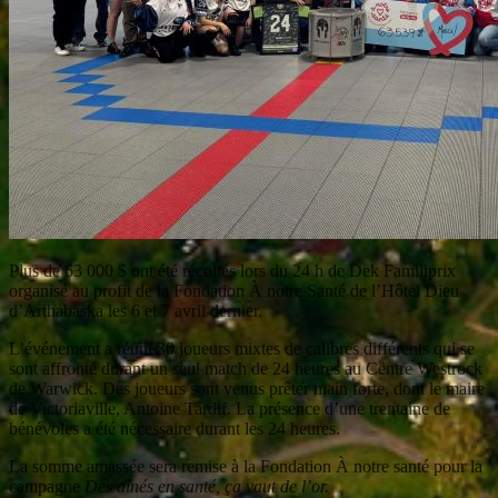
Plus de 63 000 $ ont été récoltés lors du 24 h de Dek Familiprix
organisé au profit de la Fondation À notre Santé de l’Hôtel Dieu
d’Arthabaska les 6 et 7 avril dernier.
L’événement a réuni 30 joueurs mixtes de calibres différents qui se
sont affronté durant un seul match de 24 heures au Centre Westrock
de Warwick. Des joueurs sont venus prêter main forte, dont le maire
de Victoriaville, Antoine Tardif. La présence d’une trentaine de
bénévoles a été nécessaire durant les 24 heures.
La somme amassée sera remise à la Fondation À notre santé pour la
campagne
Des aînés en santé, ça vaut de l’or.