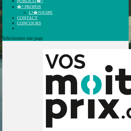
PUBLICIT�?
�? PROPOS
L?�?QUIPE
CONTACT
CONCOURS
Sélectionner une page