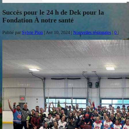
Succès pour le 24 h de Dek pour la
Fondation À notre santé
Publié par
Sylvie Pion
|
Avr 10, 2024
|
Nouvelles régionales
|
0
|