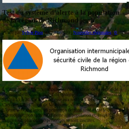
Test du système d’alerte à la population
de la région de Richmond jeudi
Publié par
Sylvie Pion
|
Oct 21, 2020
|
Nouvelles régionales
|
0
|
L’Organisation intermunicipale de sécurité civile de la région de
Richmond effectuera un test du système d’alerte à la population ce
jeudi à 15 h 30. Ce test s’adresse aux résidents du Canton de
Cleveland, du Canton de Melbourne, de Richmond et d’Ulverton.
L’organisation a lancé au printemps dernier, juste avant le début de
la pandémie, son système d’alerte à la population et, jusqu’à
maintenant, plus de 200 personnes se sont inscrites.