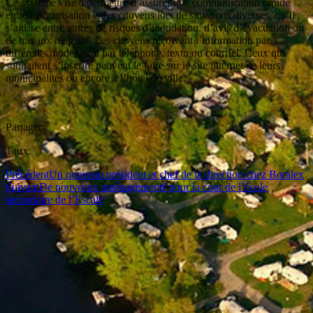
Ce système vise à permettre d’assurer une communication rapide
entre l’organisation et les citoyens lors de situations diverses, qu’il
s’agisse entre autres de risques d’inondation, d’avis d’évacuation ou
de travaux majeurs. Les citoyens reçoivent l’information par
différents modes, soit par téléphone, texto ou courriel. Ceux qui
souhaitent s’inscrire peuvent le faire sur le site internet de leurs
municipalités ou encore à l’hôtel de ville.
Partager:
Taux:
Précédent
Un nouveau président et chef de la direction chez Boralex
Suivant
De nouveaux aménagements pour la cour de l’école
secondaire de l’Escale