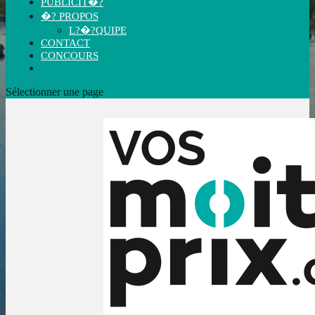
PUBLICIT�?
�? PROPOS
L?�?QUIPE
CONTACT
CONCOURS
Sélectionner une page