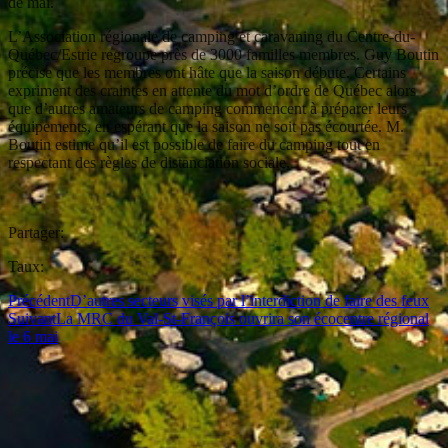
de mai.
L’Association régionale de camping et caravaning du Centre-du-
Québec/Estrie regroupe près de 3000 familles membres. Guy Boutin
précise que les membres ont hâte que la saison débute. Certains
expriment des craintes en attente du mot d’ordre de Québec alors
que d’autres amateurs de camping commencent à préparer leurs
équipements, en espérant que la saison ne soit pas écourtée. M.
Boutin estime qu’il est possible de faire du camping tout en
respectant des règles de distanciation sociale.
Partager:
Taux:
Précédent
D’autres secteurs visés par l’interdiction de faire des feux
Suivant
La MRC du Val-St-François ouvrira son écocentre régional
le 6 mai