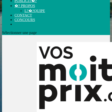
PUBLICIT�?
�? PROPOS
L?�?QUIPE
CONTACT
CONCOURS
Sélectionner une page