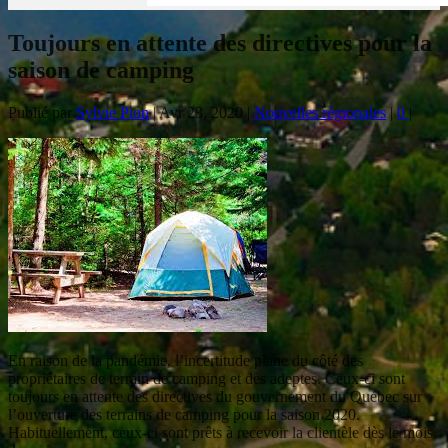
Toujours en attente des directives pour la
saison de camping
Publié par
Sylvie Pion
|
Avr 23, 2020
|
Nouvelles régionales
|
0
|
En raison de la pandémie, l’incertitude plane du côté des
propriétaires de terrain de camping et des adeptes. Ceux-ci sont
toujours en attente des directives du gouvernement du Québec sur
l’ouverture des terrains de camping pour la saison 2020.
Habituellement, ceux-ci sont prêts à recevoir la clientèle dès le mois