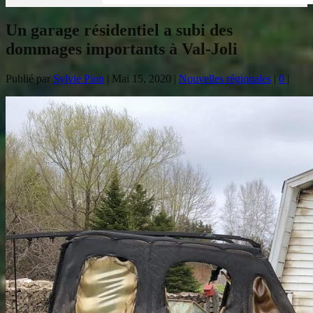
Un garage résidentiel a subi des
dommages importants à Val-Joli
Publié par
Sylvie Pion
|
Mai 15, 2020
|
Nouvelles régionales
|
0
|