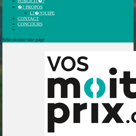
PUBLICIT�?
�? PROPOS
L?�?QUIPE
CONTACT
CONCOURS
Sélectionner une page