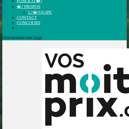
PUBLICIT�?
�? PROPOS
L?�?QUIPE
CONTACT
CONCOURS
Sélectionner une page