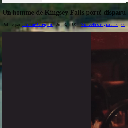
Un homme de Kingsey Falls porté disparu
Publié par
Jasmine Grégoire
|
Juil 3, 2025
|
Nouvelles régionales
|
0
|