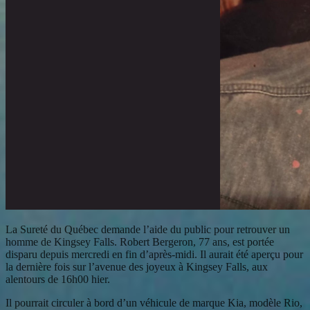
La Sureté du Québec demande l’aide du public pour retrouver un
homme de Kingsey Falls. Robert Bergeron, 77 ans, est portée
disparu depuis mercredi en fin d’après-midi. Il aurait été aperçu pour
la dernière fois sur l’avenue des joyeux à Kingsey Falls, aux
alentours de 16h00 hier.
Il pourrait circuler à bord d’un véhicule de marque Kia, modèle Rio,