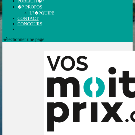
PUBLICIT�?
�? PROPOS
L?�?QUIPE
CONTACT
CONCOURS
Sélectionner une page