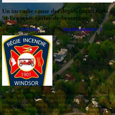
Un incendie cause des dégâts importants à
St-François-xavier-de-brompton
Publié par
Sylvie Pion
|
Avr 6, 2020
|
Nouvelles régionales
|
0
|
Un incendie survenu cette nuit a causé des dommages importants à
une résidence située dans le rang 6 à St-François-Xavier-de-
Brompton. Les pompiers des casernes 1 et 2 de la Régie
intermunicipale incendie de la région de Windsor ont reçu l’appel
peu avant 1 heure durant la nuit de dimanche à lundi pour un