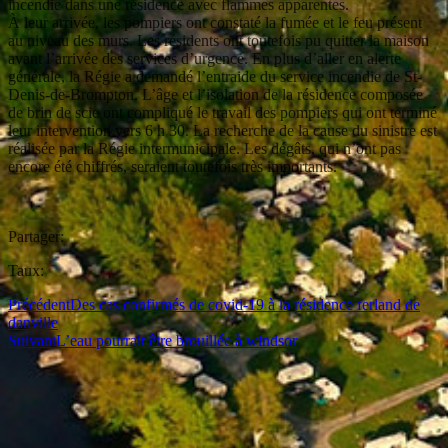
incendie dans une résidence avec flammes apparentes.
À leur arrivée, les pompiers ont constaté la fumée et le feu présent
au niveau des murs. Les résidents ont toutefois pu quitter la maison
avant l’arrivée des services d’urgence. En plus d’aller en alerte
générale, la Régie a demandé l’entraide du service incendie de St-
Denis-de-Brompton. L’âge et l’isolation de la résidence composée
de brin de scie ont compliqué le travail des pompiers qui ont terminé
leur intervention vers 6 h 30. La recherche de la cause du sinistre est
réalisée par la Régie intermunicipale. Les dégâts, qui n’ont pas
encore été chiffrés, seraient toutefois très importants.
Partager:
Taux:
Précédent
Des cas confirmés de covid-19 à la résidence ferland de
danville
Suivant
L’eau pourrait être brouillée à windsor