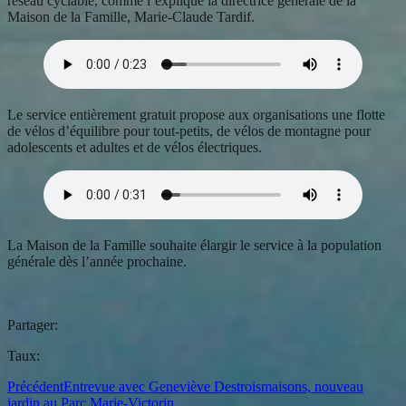
réseau cyclable, comme l’explique la directrice générale de la
Maison de la Famille, Marie-Claude Tardif.
Le service entièrement gratuit propose aux organisations une flotte
de vélos d’équilibre pour tout-petits, de vélos de montagne pour
adolescents et adultes et de vélos électriques.
La Maison de la Famille souhaite élargir le service à la population
générale dès l’année prochaine.
Partager:
Taux:
Précédent
Entrevue avec Geneviève Destroismaisons, nouveau
jardin au Parc Marie-Victorin