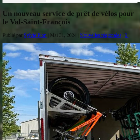
Un nouveau service de prêt de vélos pour
le Val-Saint-François
Publié par
Sylvie Pion
|
Mai 31, 2024
|
Nouvelles régionales
|
0
|