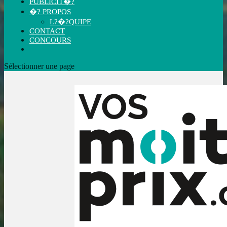
PUBLICIT�?
�? PROPOS
L?�?QUIPE
CONTACT
CONCOURS
Sélectionner une page