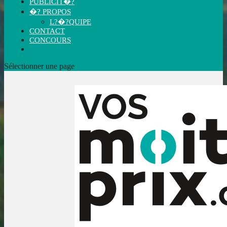
PUBLICIT�?
�? PROPOS
L?�?QUIPE
CONTACT
CONCOURS
Sélectionner une page