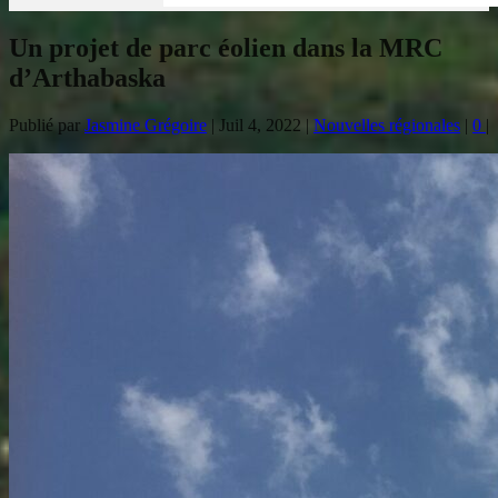
Un projet de parc éolien dans la MRC
d’Arthabaska
Publié par
Jasmine Grégoire
|
Juil 4, 2022
|
Nouvelles régionales
|
0
|