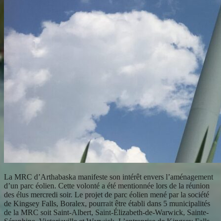
La MRC d’Arthabaska manifeste son intérêt envers l’aménagement
d’un parc éolien. Cette volonté a été mentionnée lors de la réunion
des élus mercredi soir. Le projet de parc éolien mené par la société
de Kingsey Falls, Boralex, pourrait être établi dans 5 municipalités
de la MRC soit Saint-Albert, Saint-Élizabeth-de-Warwick, Sainte-