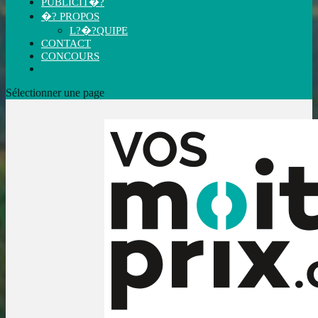
PUBLICIT�?
�? PROPOS
L?�?QUIPE
CONTACT
CONCOURS
Sélectionner une page