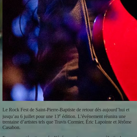
Le Rock Fest de Saint-Pierre-Baptiste de retour dès aujourd’hui et
e
jusqu’au 6 juillet pour une 13
édition. L’événement réunira une
trentaine d’artistes tels que Travis Cormier, Éric Lapointe et Jérôme
Casabon.