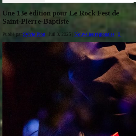
Une 13e édition pour Le Rock Fest de
Saint-Pierre-Baptiste
Publié par
Sylvie Pion
|
Juil 3, 2025
|
Nouvelles régionales
|
0
|