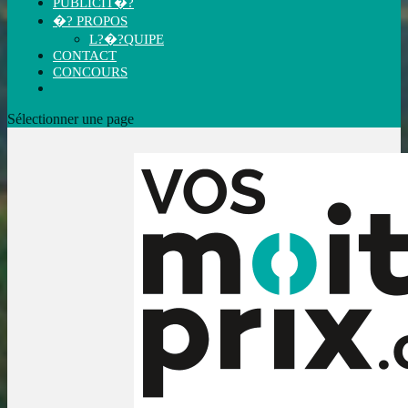
PUBLICIT�?
�? PROPOS
L?�?QUIPE
CONTACT
CONCOURS
Sélectionner une page