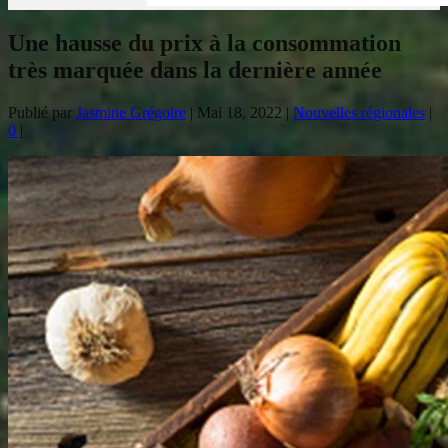
Une hausse du prix à la consommation
très marquée dans la dernière année
Publié par
Jasmine Grégoire
|
Mai 18, 2022
|
Nouvelles régionales
|
0
|