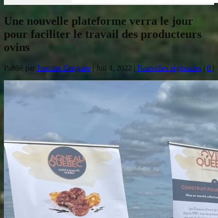
Une nouvelle plateforme verra le jour
pour faciliter le travail des producteurs
ovins
Publié par
Jasmine Grégoire
|
Juil 4, 2022
|
Nouvelles régionales
|
0
|