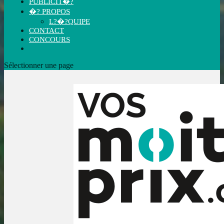
PUBLICIT�?
�? PROPOS
L?�?QUIPE
CONTACT
CONCOURS
Sélectionner une page