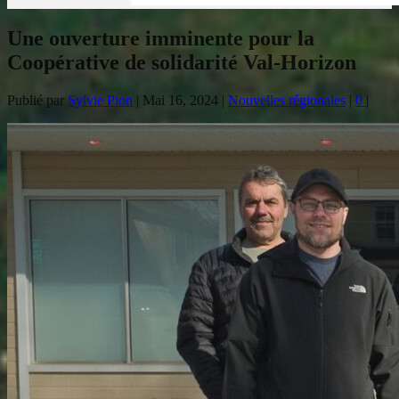
Une ouverture imminente pour la
Coopérative de solidarité Val-Horizon
Publié par
Sylvie Pion
|
Mai 16, 2024
|
Nouvelles régionales
|
0
|