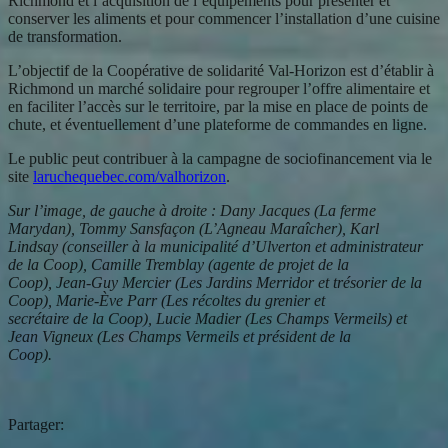
Richmond et l’acquisition de l’équipements pour présenter et
conserver les aliments et pour commencer l’installation d’une cuisine
de transformation.
L’objectif de la Coopérative de solidarité Val-Horizon est d’établir à
Richmond un marché solidaire pour regrouper l’offre alimentaire et
en faciliter l’accès sur le territoire, par la mise en place de points de
chute, et éventuellement d’une plateforme de commandes en ligne.
Le public peut contribuer à la campagne de sociofinancement via le
site
laruchequebec.com/valhorizon
.
Sur l’image, de gauche à droite : Dany Jacques (La ferme
Marydan), Tommy Sansfaçon (L’Agneau Maraîcher), Karl
Lindsay (conseiller à la municipalité d’Ulverton et administrateur
de la Coop), Camille Tremblay (agente de projet de la
Coop), Jean-Guy Mercier (Les Jardins Merridor et trésorier de la
Coop), Marie-Ève Parr (Les récoltes du grenier et
secrétaire de la Coop), Lucie Madier (Les Champs Vermeils) et
Jean Vigneux (Les Champs Vermeils et président de la
Coop).
Partager: