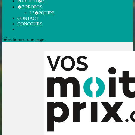
PUBLICIT�?
�? PROPOS
L?�?QUIPE
CONTACT
CONCOURS
Sélectionner une page