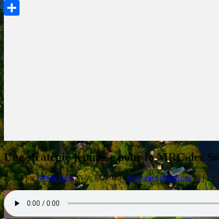
PrintFriendly
Partager
Une stratégie jeunesse pour la MRC des S
Publié par
Sylvie Pion
|
Nov 14, 2019
|
Nouvelles régionales
|
0
|