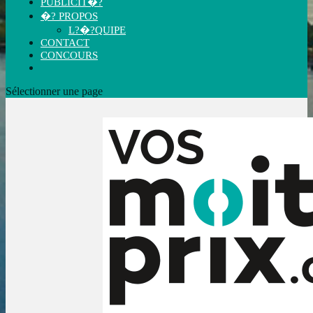
PUBLICIT�?
�? PROPOS
L?�?QUIPE
CONTACT
CONCOURS
Sélectionner une page