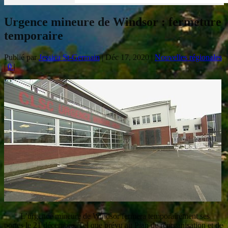
Urgence mineure de Windsor : fermeture
temporaire
Publié par
Jessica St-Germain
|
Déc 17, 2020
|
Nouvelles régionales
|
0
|
L’urgence mineure de Windsor fermera temporairement ses
portes le 21 décembre. Tel que prévu au Plan de réorganisation et de