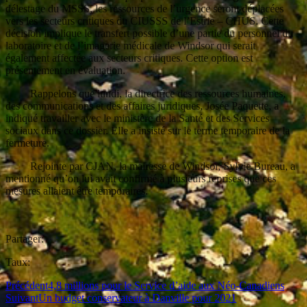
délestage du MSSS, les ressources de l’urgence seront déplacées
vers les secteurs critiques du CIUSSS de l’Estrie – CHUS. Cette
décision implique le transfert possible d’une partie du personnel du
laboratoire et de l’imagerie médicale de Windsor qui serait
également affectée aux secteurs critiques. Cette option est
présentement en évaluation.
Rappelons que lundi, la directrice des ressources humaines,
des communications et des affaires juridiques, Josée Paquette, a
indiqué travailler avec le ministère de la Santé et des Services
sociaux dans ce dossier. Elle a insisté sur le terme temporaire de la
fermeture.
Rejointe par CJAN, la mairesse de Windsor, Sylvie Bureau, a
mentionné qu’on lui avait confirmé à plusieurs reprises que ces
mesures allaient être temporaires.
Partager:
Taux:
Précédent
4,8 millions pour le Service d’aide aux Néo-Canadiens
Suivant
Un budget conservateur à Danville pour 2021