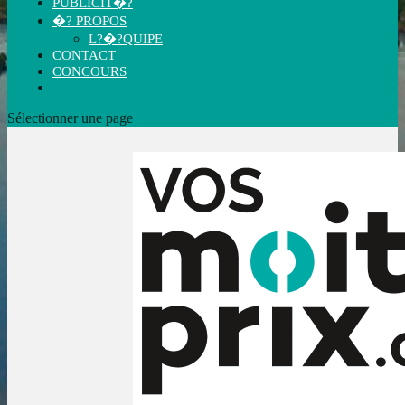
PUBLICIT�?
�? PROPOS
L?�?QUIPE
CONTACT
CONCOURS
Sélectionner une page