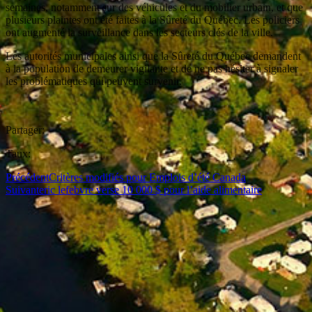
semaines, notamment sur des véhicules et du mobilier urbain, et que
plusieurs plaintes ont été faites à la Sûreté du Québec. Les policiers
ont augmenté la surveillance dans les secteurs clés de la ville.
Les autorités municipales ainsi que la Sûreté du Québec demandent
à la population de demeurer vigilante et de ne pas hésiter à signaler
les problématiques qui peuvent survenir.
Partager:
Taux:
Précédent
Critères modifiés pour Emplois d’été Canada
Suivant
eric lefebvre verse 10 000 $ pour l’aide alimentaire