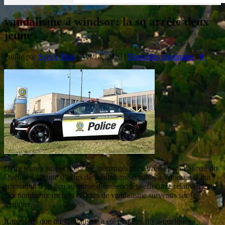
vandalisme à windsor: la sq arrête deux
jeunes
Publié par
Sylvie Pion
|
Avr 14, 2020
|
Nouvelles régionales
|
0
|
Deux jeunes suspects ont été interrogés puis arrêtés par la Sûreté du
Québec à la suite d’actes de vandalisme commis à Windsor. Leur
arrestation a eu lieu au terme d’une enquête effectuée relativement
aux nombreux méfaits et actes de vandalisme survenus sur le
territoire.
Rappelons que du vandalisme a été perpétré il y a quelques