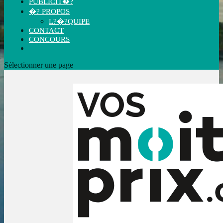
PUBLICIT�?
�? PROPOS
L?�?QUIPE
CONTACT
CONCOURS
Sélectionner une page