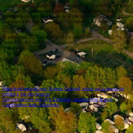
L’année dernière, la ville a réalisé un excédent de 6.9M$ grâce à des
postes vacants, des revenus accrus et un marché immobilier actif.
L’endettement net à long terme de la ville reste avantageux, comparé
aux autres cités régionales, étant 22% inférieur par habitants en
2023.
D’ailleurs en 2024, c’est 32.9M$ qui ont été investis, dont 27%
financé par des subventions, pour voirie, aqueduc et le Centre
Arthabaska.
Partager:
Taux:
Précédent
Entrevue avec Hugues Grimard, retour sur la séance du
conseil à Val-des-Sources
Suivant
Entrevue avec Éric Duhaime, candidat pour le parti
Conservateur dans Arthabaska