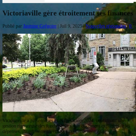
Victoriaville gère étroitement ses finances
Publié par
Jasmine Grégoire
|
Juil 9, 2025
|
Nouvelles régionales
|
0
|
Victoriaville a présenté ses états financiers 2024, confirmant une
gestion rigoureuse des fonds publics. Un document expliquerait les
dépenses, investissements et niveaux d’endettement.