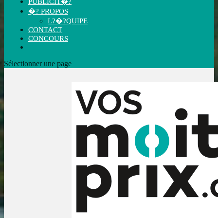
PUBLICIT�?
�? PROPOS
L?�?QUIPE
CONTACT
CONCOURS
Sélectionner une page