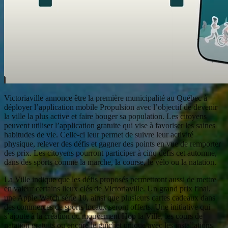
Victoriaville annonce être la première municipalité au Québec à
déployer l’application mobile Propulsion avec l’objectif de devenir
la ville la plus active et faire bouger sa population. Les citoyens
peuvent utiliser l’application gratuite qui vise à favoriser les saines
habitudes de vie. Celle-ci leur permet de suivre leur activité
physique, relever des défis et gagner des points en vue de remporter
des prix. Les citoyens pourront participer à cinq défis cet automne,
dans des sports comme la marche, la course, le vélo ou la natation.
La Ville indique que les défis proposés permettront aussi de mettre
en valeur certains lieux clés de Victoriaville. Un grand prix final,
une Apple Watch série 10, ainsi que plusieurs cartes cadeaux dans
des commerces de sports locaux seront offerts. Une initiative qui
s’ajoute à la création du mouvement Hop la Ville, les cours de
natation gratuits ou encore le guichet unique avec les installations