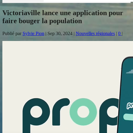
Victoriaville lance une application pour
faire bouger la population
Publié par
Sylvie Pion
|
Sep 30, 2024
|
Nouvelles régionales
|
0
|