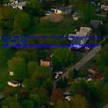
scolaires.
Partager:
Taux:
Précédent
Des fromages estriens et centricois lauréats au concours
Sélection Caseus
Suivant
Entrevue avec Sylvie Bureau, suivi municipal à Windsor