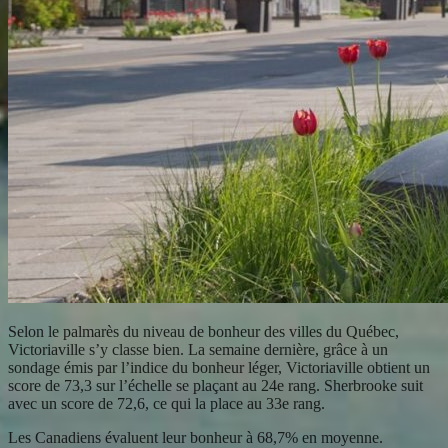
Selon le palmarès du niveau de bonheur des villes du Québec,
Victoriaville s’y classe bien. La semaine dernière, grâce à un
sondage émis par l’indice du bonheur léger, Victoriaville obtient un
score de 73,3 sur l’échelle se plaçant au 24e rang. Sherbrooke suit
avec un score de 72,6, ce qui la place au 33e rang.
Les Canadiens évaluent leur bonheur à 68,7% en moyenne.