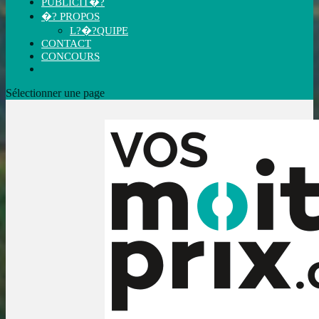
PUBLICIT�?
�? PROPOS
L?�?QUIPE
CONTACT
CONCOURS
Sélectionner une page