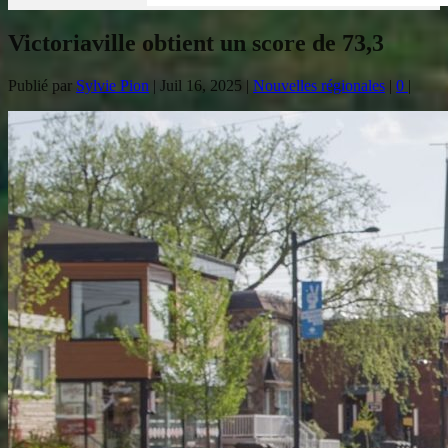
Victoriaville obtient un score de 73,3
Publié par
Sylvie Pion
|
Juil 16, 2025
|
Nouvelles régionales
|
0
|