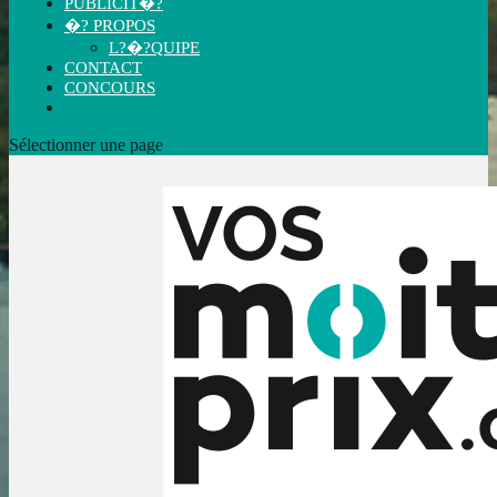
PUBLICIT�?
�? PROPOS
L?�?QUIPE
CONTACT
CONCOURS
Sélectionner une page