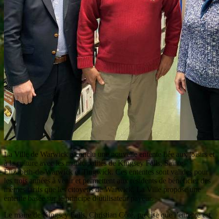
La Ville de Warwick a conclu une nouvelle entente liée aux loisirs et
à la culture avec les municipalités de Kingsey Falls, Sainte-
Élizabeth-de-Warwick et Tingwick. Ces ententes sont valides pour
les trois années à venir et permettent aux résidents de bénéficier des
mêmes tarifs que les citoyens de Warwick. La Ville propose une
entente basée sur le principe d’utilisateur payeur.
Le maire de Kingsey Falls, Christian Côté, précise que l’entente est