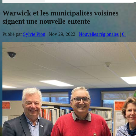
Warwick et les municipalités voisines
signent une nouvelle entente
Publié par
Sylvie Pion
|
Nov 29, 2022
|
Nouvelles régionales
|
0
|