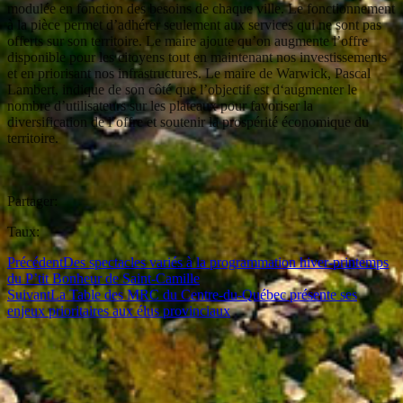
modulée en fonction des besoins de chaque ville. Le fonctionnement
à la pièce permet d’adhérer seulement aux services qui ne sont pas
offerts sur son territoire. Le maire ajoute qu’on augmente l’offre
disponible pour les citoyens tout en maintenant nos investissements
et en priorisant nos infrastructures. Le maire de Warwick, Pascal
Lambert, indique de son côté que l’objectif est d‘augmenter le
nombre d’utilisateurs sur les plateaux pour favoriser la
diversification de l’offre et soutenir la prospérité économique du
territoire.
Partager:
Taux:
Précédent
Des spectacles variés à la programmation hiver-printemps
du P’tit Bonheur de Saint-Camille
Suivant
La Table des MRC du Centre-du-Québec présente ses
enjeux prioritaires aux élus provinciaux