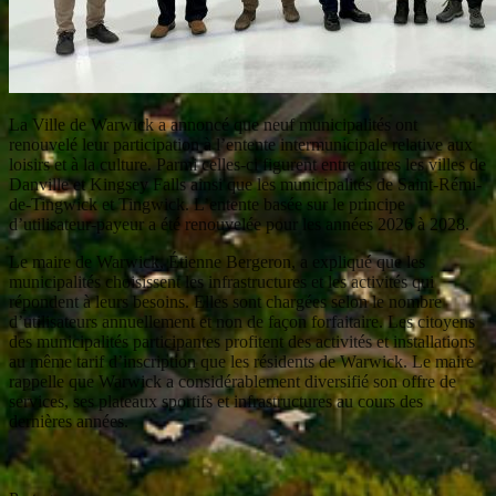
La Ville de Warwick a annoncé que neuf municipalités ont
renouvelé leur participation à l’entente intermunicipale relative aux
loisirs et à la culture. Parmi celles-ci figurent entre autres les villes de
Danville et Kingsey Falls ainsi que les municipalités de Saint-Rémi-
de-Tingwick et Tingwick. L’entente basée sur le principe
d’utilisateur-payeur a été renouvelée pour les années 2026 à 2028.
Le maire de Warwick, Étienne Bergeron, a expliqué que les
municipalités choisissent les infrastructures et les activités qui
répondent à leurs besoins. Elles sont chargées selon le nombre
d’utilisateurs annuellement et non de façon forfaitaire. Les citoyens
des municipalités participantes profitent des activités et installations
au même tarif d’inscription que les résidents de Warwick. Le maire
rappelle que Warwick a considérablement diversifié son offre de
services, ses plateaux sportifs et infrastructures au cours des
dernières années.