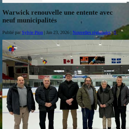
Warwick renouvelle une entente avec
neuf municipalités
Publié par
Sylvie Pion
|
Jan 23, 2026
|
Nouvelles régionales
|
0
|