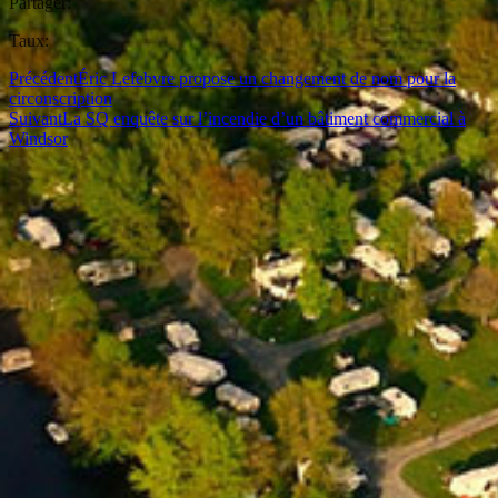
Partager:
Taux:
Précédent
Éric Lefebvre propose un changement de nom pour la
circonscription
Suivant
La SQ enquête sur l’incendie d’un bâtiment commercial à
Windsor