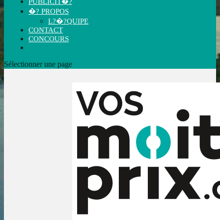
PUBLICIT�?
�? PROPOS
L?�?QUIPE
CONTACT
CONCOURS
Sélectionner une page